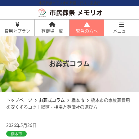
市民葬祭メモリオの葬儀・葬式・家族葬
費用とプラン
葬儀場一覧
緊急の方へ
メニュー
火葬式
お葬式コラム
通常価格 160,000円
50%
資料請求で
割引
80,000
直葬プラン
円
仏具を省き最も費用を抑えた形
税込価格
88,000
円
約35%
トップページ
お葬式コラム
橋本市
橋本市の家族葬費用
資料請求で
割引
通常価格 259,000円
159,000
お別れ葬プラン
を安くするコツ｜総額・相場と葬儀社の選び方
円
式典は行わず少人数でゆっくりお別
税込価格
174,900
円
れ
2026年5月26日
一日葬・家族葬
橋本市