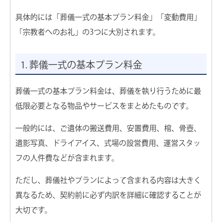
市民葬祭メモリオの葬儀場
具体的には「葬儀一式の基本プラン料金」「変動費用」
「宗教者へのお礼」の3つに大別されます。
お葬式がはじめての方へ
1. 葬儀一式の基本プラン料金
選ばれる理由
葬儀一式の基本プラン料金は、葬儀を執り行うために最
低限必要となる物品やサービスをまとめたものです。
よくある質問
一般的には、ご遺体の搬送費用、安置費用、棺、骨壺、
お客様の声
遺影写真、ドライアイス、式場の設営費用、運営スタッ
フの人件費などが含まれます。
ただし、葬儀社やプランによって含まれる内容は大きく
お葬式の知識
異なるため、契約前に必ず内訳を詳細に確認することが
大切です。