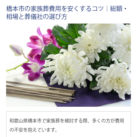
橋本市の家族葬費用を安くするコツ｜総額・
約35%
資料請求で
割引
通常価格 480,000円
相場と葬儀社の選び方
299,000
一日葬プラン
円
通夜を省いた告別式のみ、1日でご
税込価格
328,900
円
供養を
通常価格 650,000円
約35%
資料請求で
割引
399,000
家族葬プラン
円
ご家族中心に通夜、告別式を
税込価格
438,900
円
セレモニーホール 天雫 はしもと
├ 1階本館ホール
和歌山県橋本市で家族葬を検討する際、多くの方が費用
├ 2階家族葬ホール
└ 3階家族葬小ホール
の不安を抱えています。