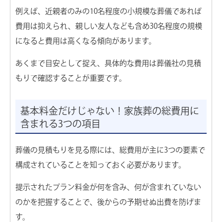
例えば、近親者のみの10名程度の小規模な葬儀であれば
費用は抑えられ、親しい友人なども含め30名程度の規模
になると費用は高くなる傾向があります。
24時間365日 深夜・早朝も対応
電話をかける（無料）
あくまで目安として捉え、具体的な費用は葬儀社の見積
葬儀費用が最大5万円割引
もりで確認することが重要です。
資料を請求する
もしもの時に慌てない為に
基本料金だけじゃない！家族葬の総費用に
無料の事前相談
含まれる3つの項目
葬儀の見積もりを見る際には、総費用が主に3つの要素で
構成されていることを知っておく必要があります。
お葬式プラン
提示されたプラン料金が何を含み、何が含まれていない
のかを把握することで、後からの予期せぬ出費を防げま
す。