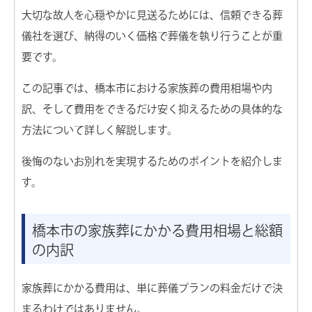
セレモニーホール 天雫 りんかん
大切な故人を心穏やかに見送るためには、信頼できる葬
├ 1階家族葬小ホール
└ 2階家族葬ホール
儀社を選び、納得のいく価格で葬儀を執り行うことが重
河内長野市営斎場 金剛霊殿
要です。
高野山大霊園
この記事では、橋本市における家族葬の費用相場や内
かつらぎ斎場
訳、そして費用をできるだけ安く抑えるための具体的な
りんかん斎場ホール
方法について詳しく解説します。
橋本市高野口斎場
後悔のないお別れを実現するためのポイントを紹介しま
す。
最優先でご対応します
橋本市の家族葬にかかる費用相場と総額
の内訳
最短で病院・施設へお迎え
家族葬にかかる費用は、単に葬儀プランの料金だけで決
まるわけではありません。