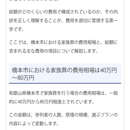
葬儀のご依頼窓口
総額がどのくらいの費用で構成されているのか、その内
訳を正しく理解することが、費用を適切に管理する第一
家族葬の相談窓口
歩です。
ここでは、橋本市における家族葬の費用相場と、総額に
費用のご相談窓口
含まれる主な費用の項目について解説します。
資料請求の窓口
橋本市における家族葬の費用相場は40万円
～80万円
搬送のみ承ります
和歌山県橋本市で家族葬を行う場合の費用相場は、一般
的に40万円から80万円程度とされています。
24時間365日いつでも対応
経験豊富なプロが搬送対応
この金額は、参列者の人数、祭壇の規模、選ぶプランの
葬儀のお見積り無料
内容によって変動します。
希望の場所へ搬送いたします