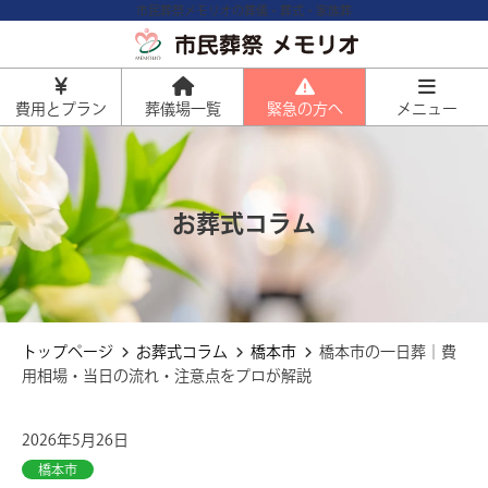
市民葬祭メモリオの葬儀・葬式・家族葬
費用とプラン
葬儀場一覧
緊急の方へ
メニュー
火葬式
お葬式コラム
通常価格 160,000円
50%
資料請求で
割引
80,000
直葬プラン
円
仏具を省き最も費用を抑えた形
税込価格
88,000
円
約35%
トップページ
お葬式コラム
橋本市
橋本市の一日葬｜費
資料請求で
割引
通常価格 259,000円
159,000
お別れ葬プラン
用相場・当日の流れ・注意点をプロが解説
円
式典は行わず少人数でゆっくりお別
税込価格
174,900
円
れ
2026年5月26日
一日葬・家族葬
橋本市