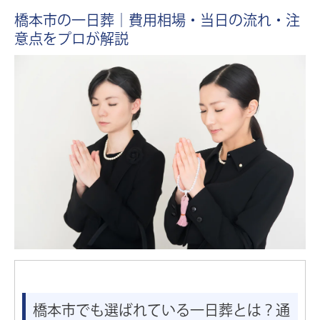
橋本市の一日葬｜費用相場・当日の流れ・注
約35%
資料請求で
割引
通常価格 480,000円
意点をプロが解説
299,000
一日葬プラン
円
通夜を省いた告別式のみ、1日でご
税込価格
328,900
円
供養を
通常価格 650,000円
約35%
資料請求で
割引
399,000
家族葬プラン
円
ご家族中心に通夜、告別式を
税込価格
438,900
円
セレモニーホール 天雫 はしもと
├ 1階本館ホール
├ 2階家族葬ホール
└ 3階家族葬小ホール
橋本市でも選ばれている一日葬とは？通