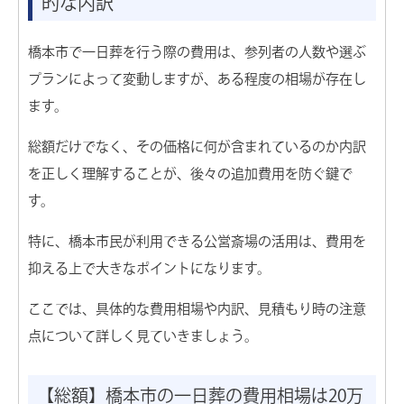
的な内訳
葬儀のご依頼窓口
橋本市で一日葬を行う際の費用は、参列者の人数や選ぶ
家族葬の相談窓口
プランによって変動しますが、ある程度の相場が存在し
ます。
費用のご相談窓口
総額だけでなく、その価格に何が含まれているのか内訳
を正しく理解することが、後々の追加費用を防ぐ鍵で
資料請求の窓口
す。
特に、橋本市民が利用できる公営斎場の活用は、費用を
搬送のみ承ります
抑える上で大きなポイントになります。
ここでは、具体的な費用相場や内訳、見積もり時の注意
24時間365日いつでも対応
点について詳しく見ていきましょう。
経験豊富なプロが搬送対応
葬儀のお見積り無料
希望の場所へ搬送いたします
【総額】橋本市の一日葬の費用相場は20万