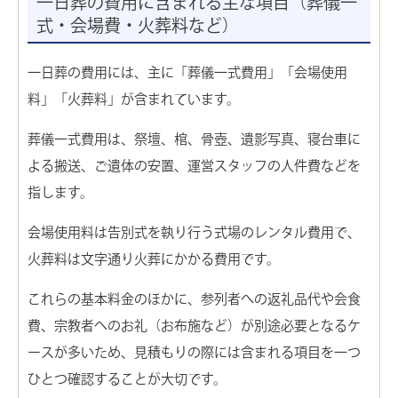
市民葬祭メモリオの葬儀場
一日葬の費用に含まれる主な項目（葬儀一
式・会場費・火葬料など）
一日葬の費用には、主に「葬儀一式費用」「会場使用
お葬式がはじめての方へ
料」「火葬料」が含まれています。
葬儀一式費用は、祭壇、棺、骨壺、遺影写真、寝台車に
選ばれる理由
よる搬送、ご遺体の安置、運営スタッフの人件費などを
指します。
よくある質問
会場使用料は告別式を執り行う式場のレンタル費用で、
お客様の声
火葬料は文字通り火葬にかかる費用です。
これらの基本料金のほかに、参列者への返礼品代や会食
費、宗教者へのお礼（お布施など）が別途必要となるケ
お葬式の知識
ースが多いため、見積もりの際には含まれる項目を一つ
ひとつ確認することが大切です。