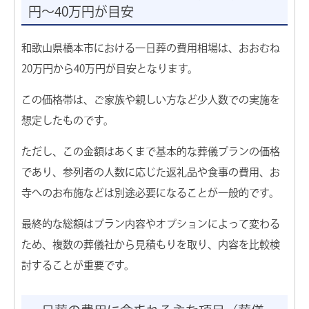
円〜40万円が目安
和歌山県橋本市における一日葬の費用相場は、おおむね
24時間365日 深夜・早朝も対応
20万円から40万円が目安となります。
電話をかける（無料）
この価格帯は、ご家族や親しい方など少人数での実施を
葬儀費用が最大5万円割引
資料を請求する
想定したものです。
もしもの時に慌てない為に
ただし、この金額はあくまで基本的な葬儀プランの価格
無料の事前相談
であり、参列者の人数に応じた返礼品や食事の費用、お
寺へのお布施などは別途必要になることが一般的です。
最終的な総額はプラン内容やオプションによって変わる
お葬式プラン
ため、複数の葬儀社から見積もりを取り、内容を比較検
討することが重要です。