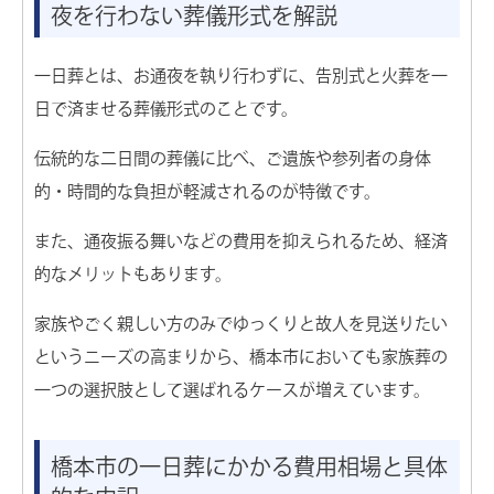
セレモニーホール 天雫 りんかん
夜を行わない葬儀形式を解説
├ 1階家族葬小ホール
└ 2階家族葬ホール
一日葬とは、お通夜を執り行わずに、告別式と火葬を一
河内長野市営斎場 金剛霊殿
日で済ませる葬儀形式のことです。
高野山大霊園
伝統的な二日間の葬儀に比べ、ご遺族や参列者の身体
かつらぎ斎場
的・時間的な負担が軽減されるのが特徴です。
りんかん斎場ホール
橋本市高野口斎場
また、通夜振る舞いなどの費用を抑えられるため、経済
的なメリットもあります。
家族やごく親しい方のみでゆっくりと故人を見送りたい
最優先でご対応します
というニーズの高まりから、橋本市においても家族葬の
一つの選択肢として選ばれるケースが増えています。
最短で病院・施設へお迎え
橋本市の一日葬にかかる費用相場と具体