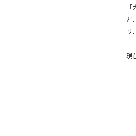
「
ど
り
現