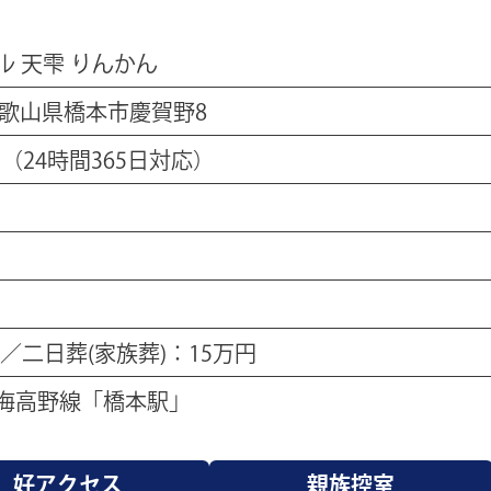
 天雫 りんかん
 和歌山県橋本市慶賀野8
5
（24時間365日対応）
円／二日葬(家族葬)：15万円
南海高野線「橋本駅」
好アクセス
親族控室