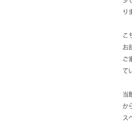
り
こ
お
ご
て
当
か
ス