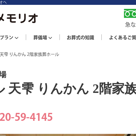
オへ
急な
プラン
葬儀場
お葬式の知識
よくあるご
天雫 りんかん 2階家族葬ホール
場
 天雫 りんかん 2階家
）
20-59-4145