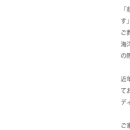
「
す
ご
海
の
近
て
デ
ご