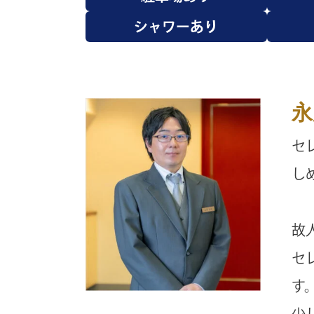
シャワーあり
永
セ
し
故
セ
す
少