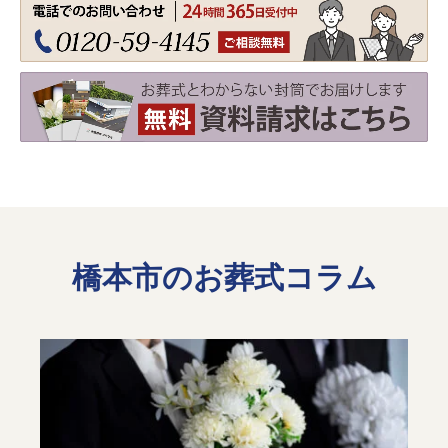
葬儀のご依頼窓口
家族葬の相談窓口
費用のご相談窓口
資料請求の窓口
橋本市のお葬式コラム
搬送のみ承ります
24時間365日いつでも対応
経験豊富なプロが搬送対応
葬儀のお見積り無料
希望の場所へ搬送いたします