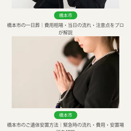
市民葬祭メモリオの葬儀場
橋本市
橋本市の一日葬｜費用相場・当日の流れ・注意点をプロ
お葬式がはじめての方へ
が解説
選ばれる理由
よくある質問
お客様の声
お葬式の知識
橋本市
橋本市のご遺体安置方法｜緊急時の流れ・費用・安置場