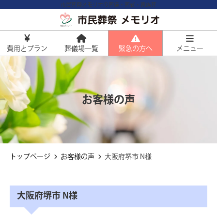
市民葬祭メモリオの葬儀・葬式・家族葬
費用とプラン
葬儀場一覧
緊急の方へ
メニュー
火葬式
お客様の声
通常価格 160,000円
50%
資料請求で
割引
80,000
直葬プラン
円
仏具を省き最も費用を抑えた形
税込価格
88,000
円
約35%
トップページ
お客様の声
大阪府堺市 N様
資料請求で
割引
通常価格 259,000円
159,000
お別れ葬プラン
円
式典は行わず少人数でゆっくりお別
税込価格
174,900
円
れ
大阪府堺市 N様
一日葬・家族葬