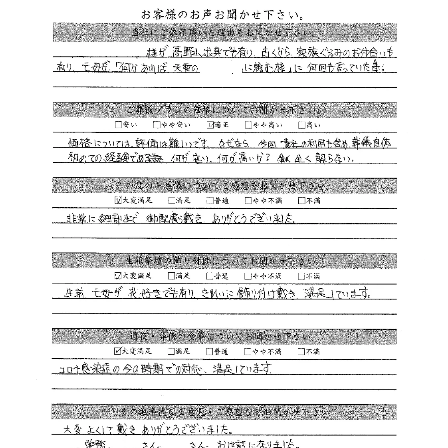
約35%
資料請求で
割引
通常価格 480,000円
299,000
一日葬プラン
円
通夜を省いた告別式のみ、1日でご
税込価格
328,900
円
供養を
通常価格 650,000円
約35%
資料請求で
割引
399,000
家族葬プラン
円
ご家族中心に通夜、告別式を
税込価格
438,900
円
セレモニーホール 天雫 はしもと
├ 1階本館ホール
├ 2階家族葬ホール
└ 3階家族葬小ホール