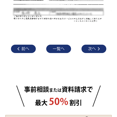
セレモニーホール 天雫 りんかん
├ 1階家族葬小ホール
└ 2階家族葬ホール
河内長野市営斎場 金剛霊殿
高野山大霊園
かつらぎ斎場
りんかん斎場ホール
前へ
一覧へ
次へ
橋本市高野口斎場
最優先でご対応します
事前相談
資料請求で
または
50%
最大
割引
最短で病院・施設へお迎え